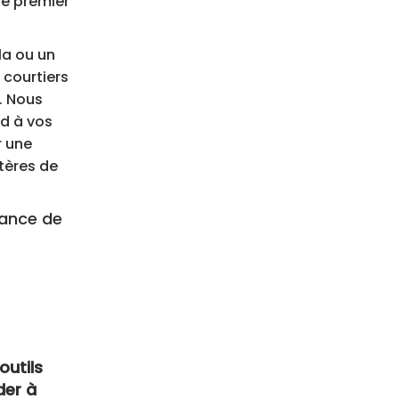
de premier
la ou un
 courtiers
. Nous
nd à vos
r une
tères de
tance de
outils
der à