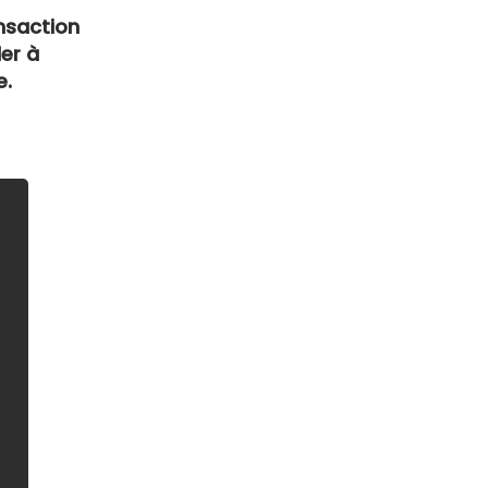
nsaction
er à
e.