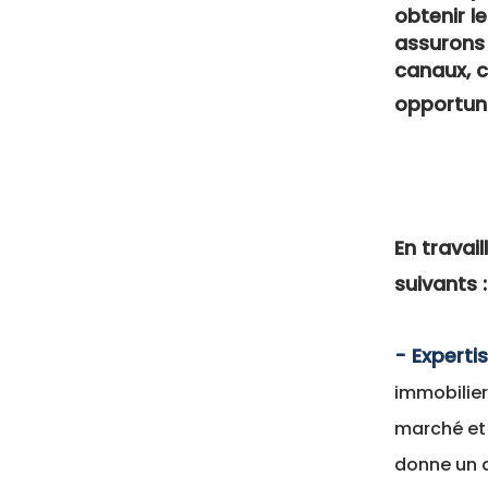
obtenir l
assurons 
canaux, c
opportuni
En travai
suivants :
- Expertis
immobilier
marché et 
donne un a