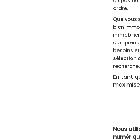
dispositio
ordre.
Que vous s
bien immob
immobilier
comprenons
besoins et
sélection 
recherche.
En tant 
maximis
Nous util
numérique