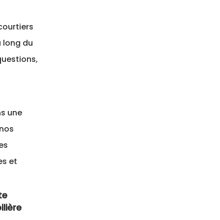
ourtiers
 long du
uestions,
ns une
 nos
es
es et
te
lière