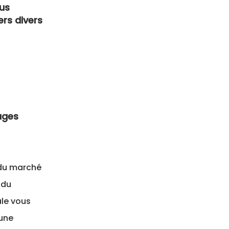
ous
ers divers
ages
du marché
 du
ale vous
'une