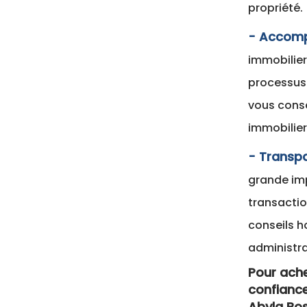
propriété.
- Accomp
immobilie
processus
vous consei
immobilier
- Transpa
grande imp
transactio
conseils h
administra
Pour ache
confiance
Abyla Bo