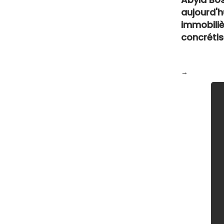
aujourd'h
immobili
concrétise
→