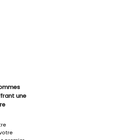
 sommes
ffrant une
re
tre
votre